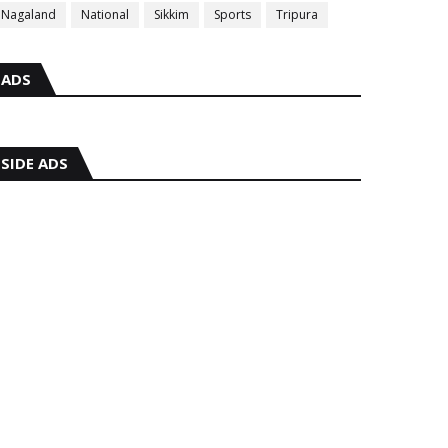
Nagaland
National
Sikkim
Sports
Tripura
ADS
SIDE ADS