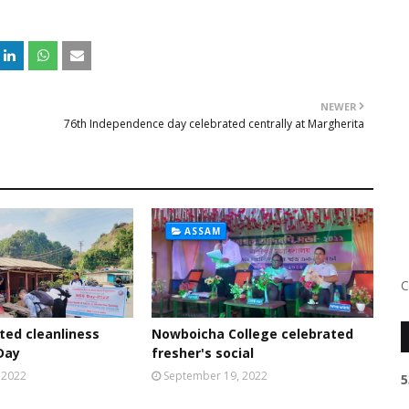
NEWER
76th Independence day celebrated centrally at Margherita
ASSAM
C
ed cleanliness
Nowboicha College celebrated
Day
fresher's social
 2022
September 19, 2022
5