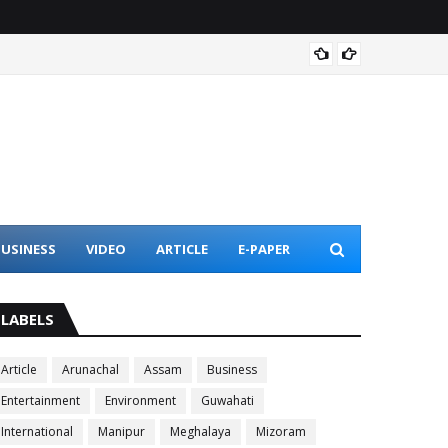
Assam 
USINESS
VIDEO
ARTICLE
E-PAPER
LABELS
Article
Arunachal
Assam
Business
Entertainment
Environment
Guwahati
International
Manipur
Meghalaya
Mizoram