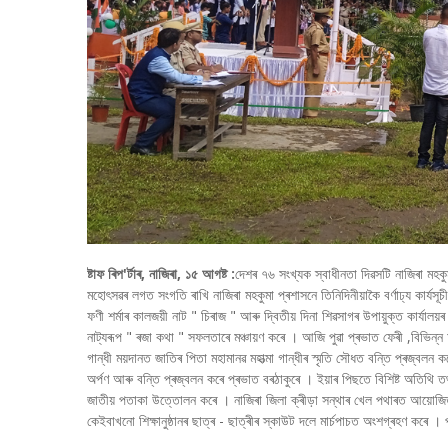
ষ্টাফ ৰিপ'ৰ্টাৰ, নাজিৰা, ১৫ আগষ্ট :
দেশৰ ৭৬ সংখ্যক স্বাধীনতা দিৱসটি নাজিৰা মহকু
মহোৎসৱৰ লগত সংগতি ৰাখি নাজিৰা মহকুমা প্ৰশাসনে তিনিদিনীয়াকৈ বৰ্ণাঢ্য কাৰ্যসূচী
ফণী শৰ্মাৰ কালজয়ী নাট " চিৰাজ " আৰু দ্বিতীয় দিনা শিৱসাগৰ উপায়ুক্ত কাৰ্যালয
নাট্যৰূপ " ৰজা কথা " সফলতাৰে মঞ্চায়ণ কৰে । আজি পুৱা প্ৰভাত ফেৰী ,বিভিন্ন অ
গান্ধী ময়দানত জাতিৰ পিতা মহামানৱ মহাত্মা গান্ধীৰ স্মৃতি সৌধত বন্তি প্ৰজ্বলন কৰে
অৰ্পণ আৰু বন্তি প্ৰজ্বলন কৰে প্ৰভাত বৰঠাকুৰে । ইয়াৰ পিছতে বিশিষ্ট অতিথি তথা
জাতীয় পতাকা উত্তোলন কৰে । নাজিৰা জিলা ক্ৰীড়া সন্থাৰ খেল পথাৰত আয়োজিত
কেইবাখনো শিক্ষানুষ্ঠানৰ ছাত্ৰ - ছাত্ৰীৰ স্কাউট দলে মাৰ্চপাচত অংশগ্ৰহণ কৰে ।