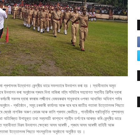
মা প্ৰশাসনৰ উদ্যোগত কেন্দ্ৰীয় ভাৱে সফলতাৰে উদযাপন কৰা হয় । স্বাধীনতাৰ অমৃত
ৰে উদযাপন কৰা অনুষ্ঠানৰ প্ৰথম দিনা নাজিৰা নাট্য সমিতিৰ সহযোগত স্থানীয় শিল্পীৰ দ্বাৰা
়ৰ কৰ্মচাৰী সকলৰ দ্বাৰা ৰসৰাজ লক্ষ্মীনাথ বেজবৰুৱাৰ সাধুকথাৰ ওপৰত আধাৰিত অবিনাশ শৰ্মাৰ
নুষ্ঠান - প্ৰতিষ্ঠান , সমূহ চৰকাৰী কাৰ্যালয় আৰু ঘৰে ঘৰে জাতীয় পতাকা উত্তোলনৰ পিছতে
 জ্যেষ্ঠ নাগৰিক অৰুণ কোৱৰ আৰু কালি প্ৰসাদ ৰেড্ডীয়ে , গান্ধীজীৰ প্ৰতিমূৰ্তিত পুষ্পমাল্য
 অতিৰিক্ত উপায়ুক্ত তথা সব্যসাচী কাশ্যপে শ্বহীদ তৰ্পণেৰে আৰম্ভ কৰি কেন্দ্ৰীয় ভাৱে
 স্বাধীনতা দিৱস উদযাপন ক্ষেত্ৰত অসম আৰক্ষী , প্ৰথম অসম আৰক্ষী বাহিনী আৰু
 পতাকা উত্তোলনৰ পিছতে সাংস্কৃতিক অনুষ্ঠানো অনুষ্ঠিত হয় ।