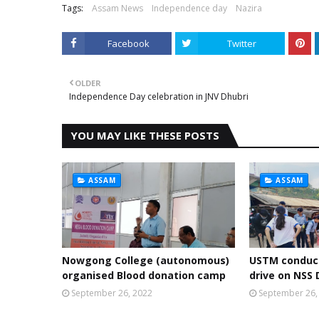
Tags:
Assam News
Independence day
Nazira
Facebook
Twitter
OLDER
Independence Day celebration in JNV Dhubri
YOU MAY LIKE THESE POSTS
ASSAM
ASSAM
Nowgong College (autonomous)
USTM conduct
organised Blood donation camp
drive on NSS 
September 26, 2022
September 26,