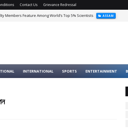
nditions
Contact Us
Grievance Redressal
ulty Members Feature Among World’s Top 5% Scientists
ASSAM
TIONAL
INTERNATIONAL
SPORTS
ENTERTAINMENT
B
পন